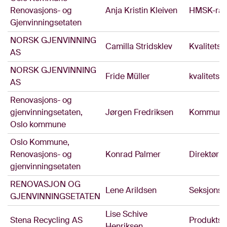
Renovasjons- og
Anja Kristin Kleiven
HMSK-råd
Gjenvinningsetaten
NORSK GJENVINNING
Camilla Stridsklev
Kvalitetsl
AS
NORSK GJENVINNING
Fride Müller
kvalitetsl
AS
Renovasjons- og
gjenvinningsetaten,
Jørgen Fredriksen
Kommunika
Oslo kommune
Oslo Kommune,
Renovasjons- og
Konrad Palmer
Direktør f
gjenvinningsetaten
RENOVASJON OG
Lene Arildsen
Seksjons
GJENVINNINGSETATEN
Lise Schive
Stena Recycling AS
Produktsje
Henriksen