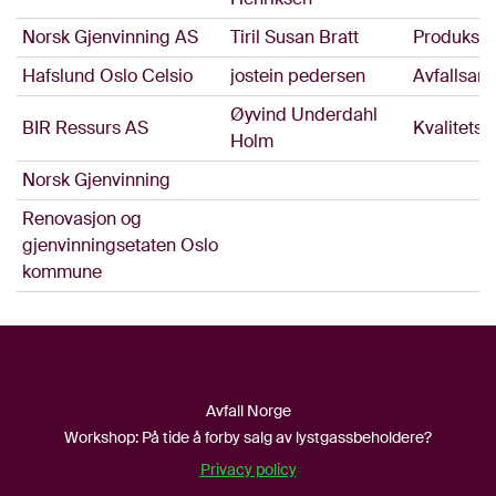
Norsk Gjenvinning AS
Tiril Susan Bratt
Produksjo
Hafslund Oslo Celsio
jostein pedersen
Avfallsans
Øyvind Underdahl
BIR Ressurs AS
Kvalitets
Holm
Norsk Gjenvinning
Renovasjon og
gjenvinningsetaten Oslo
kommune
Avfall Norge
Workshop: På tide å forby salg av lystgassbeholdere?
Privacy policy